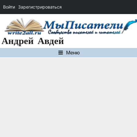
Войти
Зарегистрироваться
Перейти
к
содержимому
Андрей Авдей
Меню